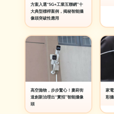
方案入選“5G+工業互聯網”十
大典型標桿案例，揭秘智能攝
像頭突破性應用
高空拋物，步步驚心！婁葑街
家電
道創新治理出“實招”智能攝像
彩攝
頭