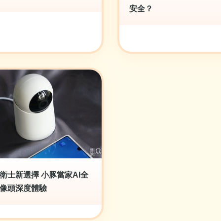
安全？
衛士新選擇 小豚當家AI全
像頭深度體驗