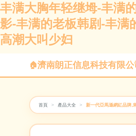
丰满大胸年轻继坶-丰满的
影-丰满的老板韩剧-丰满
高潮大叫少妇
濟南朗正信息科技有限公
首頁
>
產品大全
>
新一代亞馬遜網紅品牌,