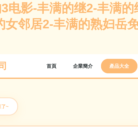
3电影-丰满的继2-丰满的
的女邻居2-丰满的熟妇岳
司
首頁
企業簡介
產品大全
來了~