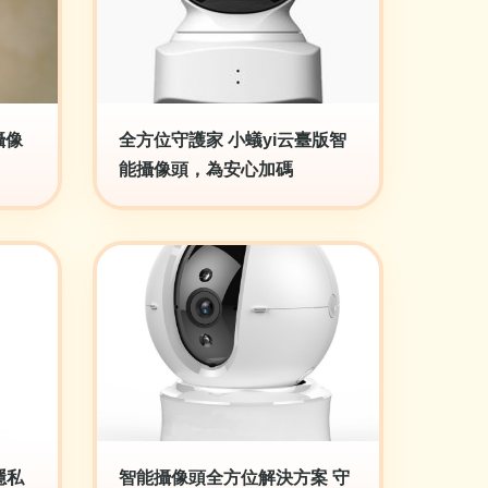
攝像
全方位守護家 小蟻yi云臺版智
能攝像頭，為安心加碼
隱私
智能攝像頭全方位解決方案 守