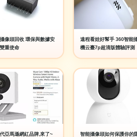
攝像頭回收 環保與數據安
遠程看娃好幫手 360智能
雙重使命
機云臺7p超清版體驗評測
代亞馬遜網紅品牌,來了~
智能攝像頭如何保護你的