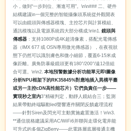
小，做到“一步到位、漸進可用”。\n\n### 二、硬件
結構建議\n一個完整的智能攝像頭系統從外觀開表
可以由鏡頭與傳感器模塊、主控芯片與計算模組、
通訊模塊以及電源系統四大部分構成:\n\n1.
鏡頭與
傳感器
：支持1080P或4K超清像素，搭配光電傳感
器（IMX 677 或 OSN專用微光傳感器），在夜視狀
態下仍然可以識別膚色和微小細節，覆蓋6-15米成
像距離。廣角防暴級鏡頭更有180°/200°/遠12倍組
合可選。\n\n2.
本地預警數據分析功能單元即I圖像
分析NPU框架下的RK35845%對應地插入異構平臺
或另一主控cDN高性能芯片）它們負責任一步——
實現秒之室內
3°精確判定，動靜人鏡結合三；監測
結果帶動終端驅動led聲響逐件關閉反饋處理流程
——針對Siren及閃光可主動實施處置激活！\n\n3.
**通信規格建議采用AC/WiFi6并聯與走環化電井能
可升式的多個ZigBerry——此電路層底層接通主機